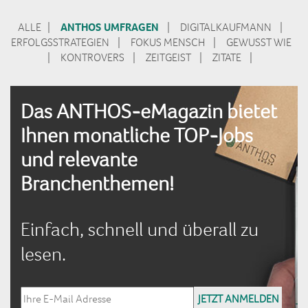
ANTHOS UMFRAGEN
ALLE
|
|
DIGITALKAUFMANN
|
ERFOLGSSTRATEGIEN
|
FOKUS MENSCH
|
GEWUSST WIE
|
KONTROVERS
|
ZEITGEIST
|
ZITATE
|
Das ANTHOS-eMagazin bietet
Ihnen monatliche TOP-Jobs
und relevante
Branchenthemen!
Einfach, schnell und überall zu
lesen.