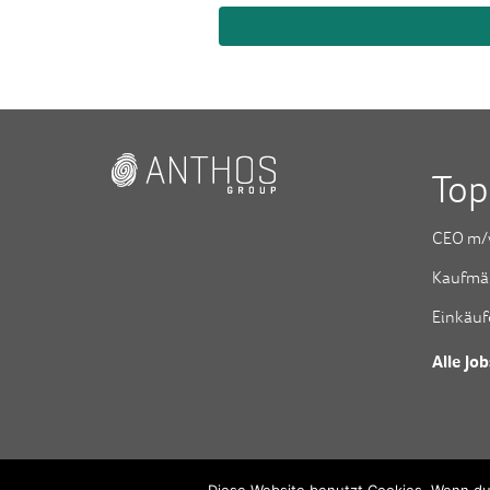
Top
CEO m/
Kaufmä
Einkäuf
Alle Job