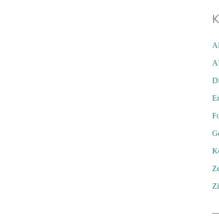
K
Al
A
D
Er
F
G
K
Ze
Zi