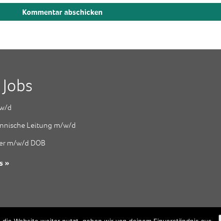
 Jobs
w/d
nnische Leitung m/w/d
er m/w/d DOB
s »