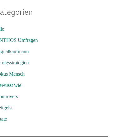
ategorien
le
NTHOS Umfragen
igitalkaufmann
folgsstrategien
okus Mensch
ewusst wie
ontrovers
itgeist
tate